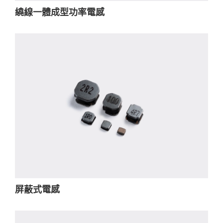
繞線一體成型功率電感
屏蔽式電感