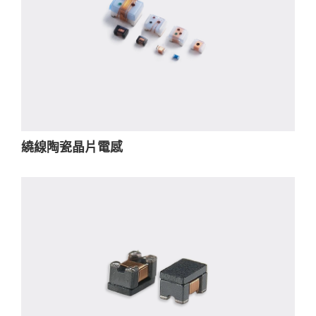
繞線陶瓷晶片電感