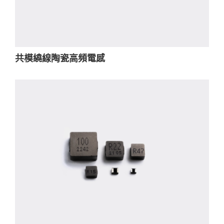
共模繞線陶瓷高頻電感