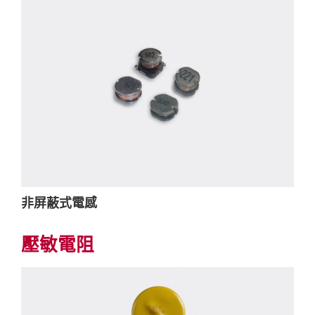
非屏蔽式電感
壓敏電阻