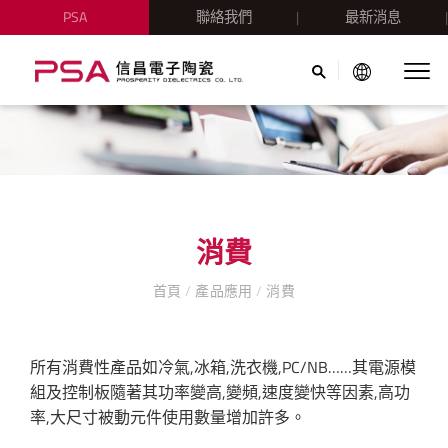
PSA
聯絡我們
最新消息
消費
首頁
/
產品應用
/
消費
所有消費性產品如冷氣,冰箱,洗衣機,PC/NB……其電源模
組及控制板隨著其功率變高,變頻,速度變快等因素,高功
率,大尺寸被動元件使用數量增加許多。