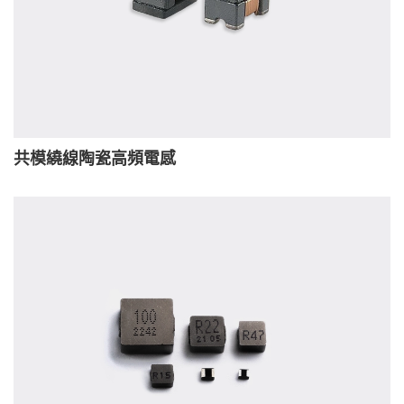
共模繞線陶瓷高頻電感