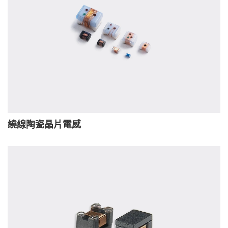
繞線陶瓷晶片電感