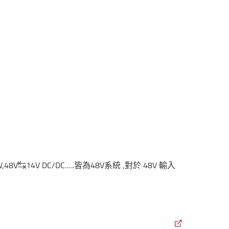
EHW,48V↹14V DC/DC…..皆為48V系統 ,對於 48V 輸入