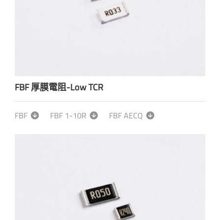
FBF 厚膜電阻-Low TCR
FBF
FBF 1-10R
FBF AECQ