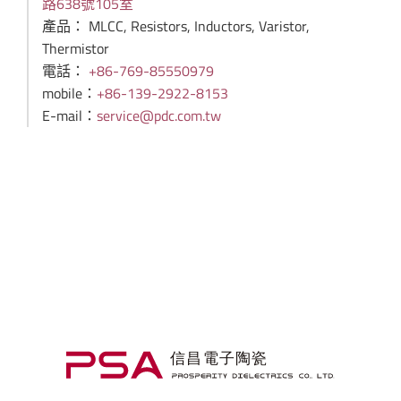
路638號105室
產品： MLCC, Resistors, Inductors, Varistor,
Thermistor
電話：
+86-769-85550979
mobile：
+86-139-2922-8153
E-mail：
service@pdc.com.tw