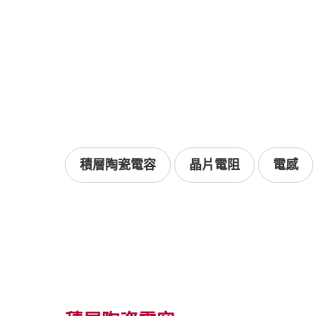
積層陶瓷電容
晶片電阻
電感