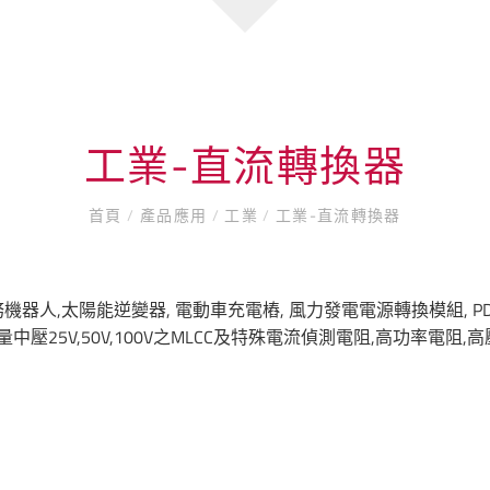
工業-直流轉換器
首頁
/
產品應用
/
工業
/
工業-直流轉換器
具機,服務機器人,太陽能逆變器, 電動車充電樁, 風力發電電源轉換模組,
壓25V,50V,100V之MLCC及特殊電流偵測電阻,高功率電阻,