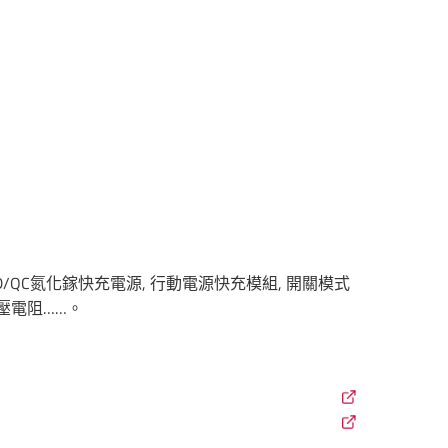
 PD/QC氮化鎵快充電源, 行動電源快充模組, 開關模式
高壓電阻……。