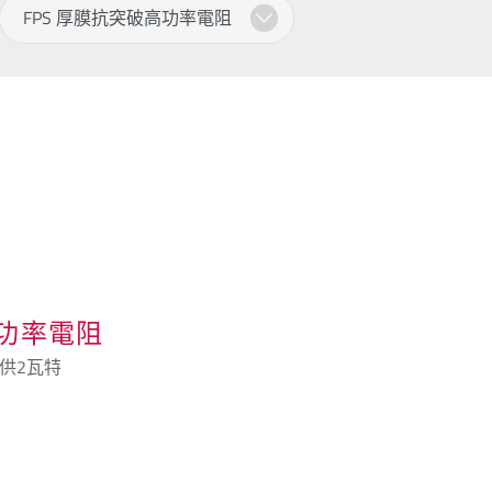
高功率電阻
供2瓦特