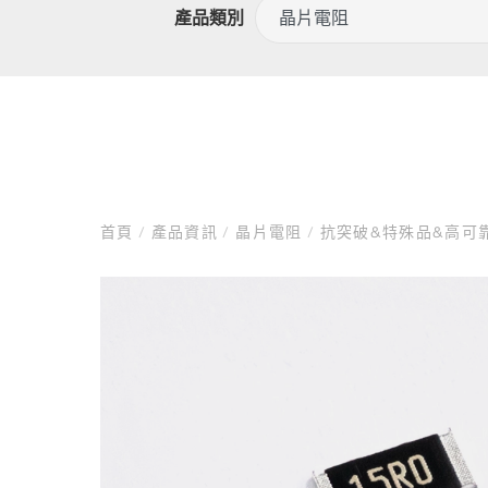
產品類別
首頁
/
產品資訊
/
晶片電阻
/
抗突破&特殊品&高可