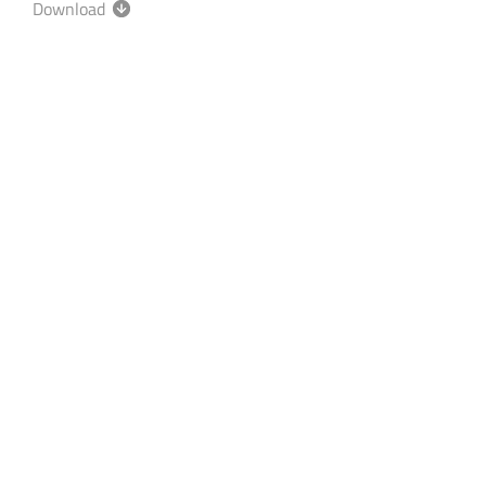
Download
隱私權政策
使用政策
Site Map
eStore
Designed by
GTUT