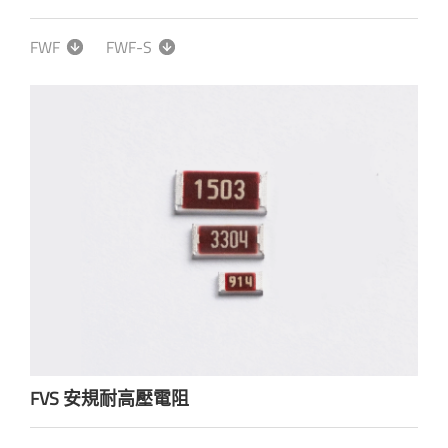
FWF
FWF-S
FVS 安規耐高壓電阻