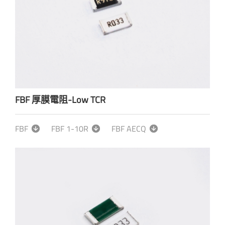
FBF 厚膜電阻-Low TCR
FBF
FBF 1-10R
FBF AECQ