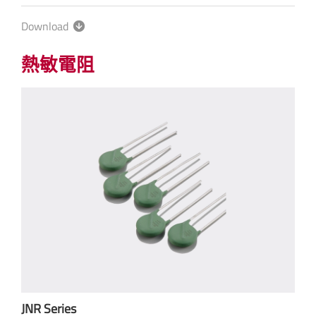
Download
熱敏電阻
JNR Series