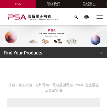
PSA
聯絡我們
最新消息
Find Your Products
首頁
/
產品資訊
/
晶片電阻
/
電流感測電阻
/
WME 寬邊電極
全合金電阻