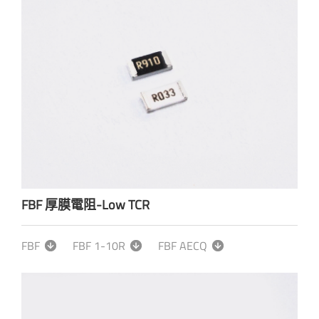
FBF 厚膜電阻-Low TCR
FBF
FBF 1-10R
FBF AECQ