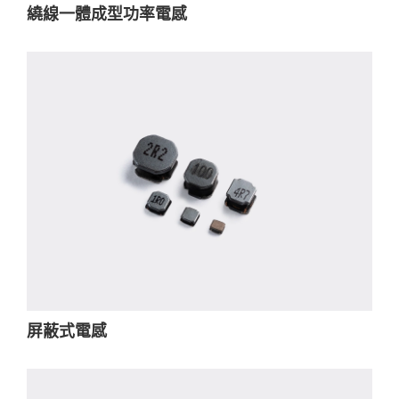
繞線一體成型功率電感
屏蔽式電感