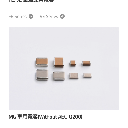
FE Series
VE Series
MG 車用電容(Without AEC-Q200)