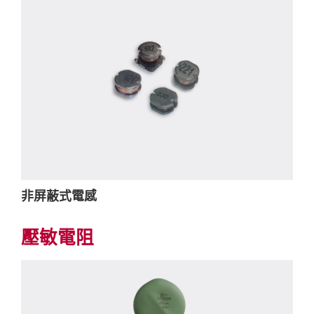
非屏蔽式電感
壓敏電阻