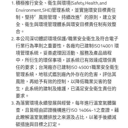
積極推行安全、衛生與環境(Safety,Health,and
Environment,SHE)管理系統，並實施環安目標責任
制，堅持〞風險管理、持續改進〞的原則，建立安
全、衛生與環境管理體系與環安目標責任制有效整
合。
本公司深切體認環境保護/職業安全衛生及符合電子
行業行為準則之重要性，各廠均已建制ISO14001 環
境管理系統，妥善處理因活動、服務及產品過程
中，所衍生的環保事項，該系統已有效達成環保責
任的要求；台灣廠亦已建制ISO 45001職業安全衛生
管理系統，地毯式鑑別廠內外存在的危害，評估其
風險，再給予有效的控制，以降低職業災害的發
生，此系統的建制及維護，已滿足安全衛生責任的
要求。
為落實環境永續發展與經營，每年進行溫室氣體盤
查，且皆經由認證機構進行ISO 14064-1之查證。藉
此瞭解溫室氣體排放之來源及占比，以著手後續減
碳措施與目標之訂定。