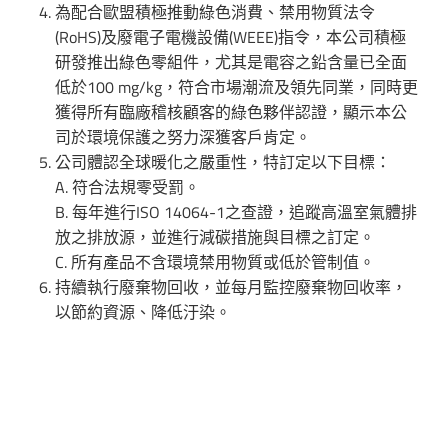
為配合歐盟積極推動綠色消費、禁用物質法令
(RoHS)及廢電子電機設備(WEEE)指令，本公司積極
研發推出綠色零組件，尤其是電容之鉛含量已全面
低於100 mg/kg，符合市場潮流及領先同業，同時更
獲得所有臨廠稽核顧客的綠色夥伴認證，顯示本公
司於環境保護之努力深獲客戶肯定。
公司體認全球暖化之嚴重性，特訂定以下目標：
A. 符合法規零受罰。
B. 每年進行ISO 14064-1之查證，追蹤高溫室氣體排
放之排放源，並進行減碳措施與目標之訂定。
C. 所有產品不含環境禁用物質或低於管制值。
持續執行廢棄物回收，並每月監控廢棄物回收率，
以節約資源、降低汙染。