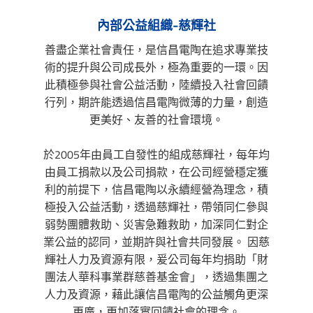
內部公益組織-慈輝社
善盡企業社會責任，是信昌電陶在追求專業技
術的提升與公司成長外，極為重要的一環。因
此積極參與社會公益活動，陸續投入社會回饋
行列，期許能透過信昌電陶微薄的力量，創造
更美好、友善的社會環境。
於2005年由員工自發性的組成慈輝社，每年均
由員工捐款以及公司捐款，在公司經營穩定獲
利的前提下，信昌電陶以永續經營為理念，積
極投入公益活動，透過慈輝社，帶領同仁參與
弱勢團體救助、災害急難救助，加深同仁對企
業公益的認同，並期許與社會共同發展。 因慈
輝社人力及資源有限，爰公司每年均捐助「財
團法人華科事業群慈善基金會」，透過集團之
人力及資源，藉此讓信昌電陶的公益觸角更深
更廣，更加落實回饋社會的理念。