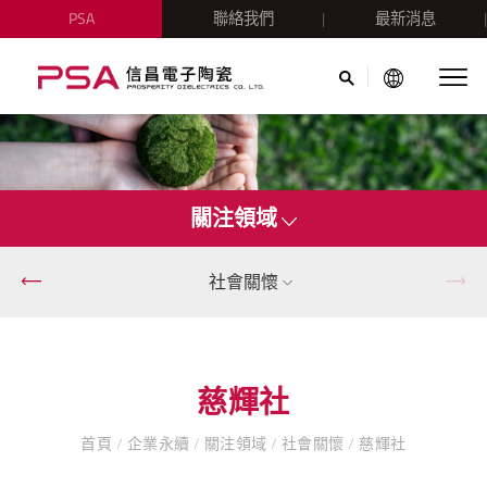
PSA
聯絡我們
最新消息
關注領域
社會關懷
慈輝社
首頁
/
企業永續
/
關注領域
/
社會關懷
/
慈輝社