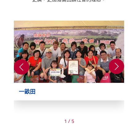
一畝田
1
/
5