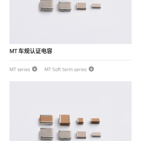
MT 车规认证电容
MT series
MT Soft term series