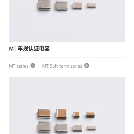
MT 车规认证电容
MT series
MT Soft term series