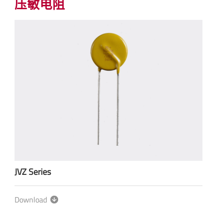
压敏电阻
JVZ Series
Download