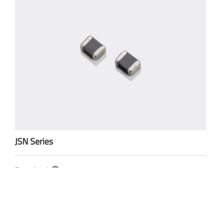
JSN Series
Download