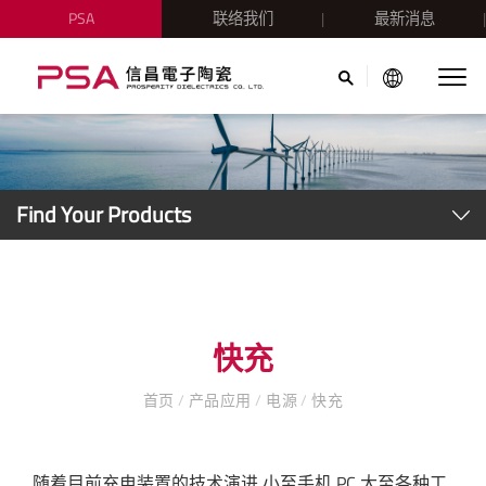
PSA
联络我们
最新消息
Find Your Products
快充
首页
/
产品应用
/
电源
/
快充
随着目前充电装置的技术演进,小至手机,PC,大至各种工