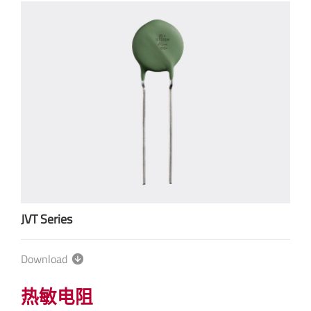
JVT Series
Download
热敏电阻