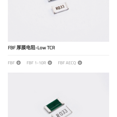
FBF 厚膜电阻-Low TCR
FBF
FBF 1-10R
FBF AECQ